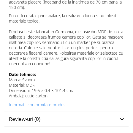
adevarata placere (incepand de la inaltimea de 70 cm pana la
150 cm).
Poate fi curatat prin spalare, la realizarea lui nu s-au folosit
materiale toxice.
Produsul este fabricat in Germania, exclusiv din MDF de inalta
calitate si decoreaza frumos camera copiilor. Gata sa masoare
inaltimea copiilor, semnandu-l cu un marker pe suprafata
neteda. Culorile sale neutre il fac un plus perfect pentru
decorarea fiecarei camere. Folosirea materialelor selectate cu
atentie la constructia sa, asigura siguranta copiilor in cadrul
unei utilizari cotidiene!
Date tehnice:
Marca: Svoora;
Material: MDF;
Dimensiuni: 19.6 × 0.4 × 101.4 cm;
Ambalaj: cutie carton.
Informatii conformitate produs
Review-uri
(0)