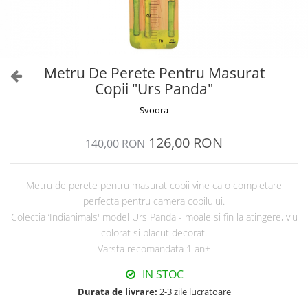
Metru De Perete Pentru Masurat
Copii "Urs Panda"
Svoora
126,00 RON
140,00 RON
Metru de perete pentru masurat copii vine ca o completare
perfecta pentru camera copilului.
Colectia ‘Indianimals' model Urs Panda - moale si fin la atingere, viu
colorat si placut decorat.
Varsta recomandata 1 an+
IN STOC
Durata de livrare:
2-3 zile lucratoare