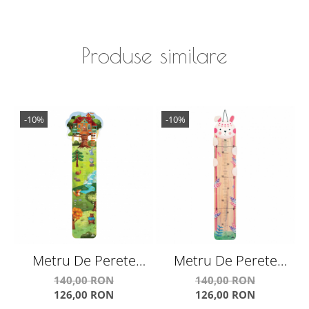
Produse similare
-10%
-10%
Metru De Perete
Metru De Perete
Pentru Masurat Copii
Pentru Masurat Copii
140,00 RON
140,00 RON
126,00 RON
126,00 RON
- Casuta Din Copac
"Iepuras"