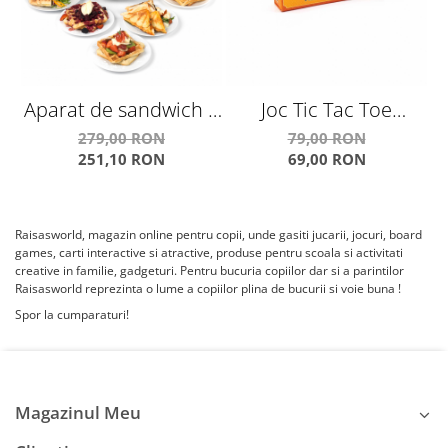
Aparat de sandwich 3
Joc Tic Tac Toe
in 1 cu placi
Colectia Retro (X si 0)
279,00 RON
79,00 RON
251,10 RON
69,00 RON
interschimbabile,
c
pentru pregatire
sandwich, grill sau
Raisasworld, magazin online pentru copii, unde gasiti jucarii, jocuri, board
waffe
games, carti interactive si atractive, produse pentru scoala si activitati
creative in familie, gadgeturi. Pentru bucuria copiilor dar si a parintilor
Raisasworld reprezinta o lume a copiilor plina de bucurii si voie buna !
Spor la cumparaturi!
Magazinul Meu