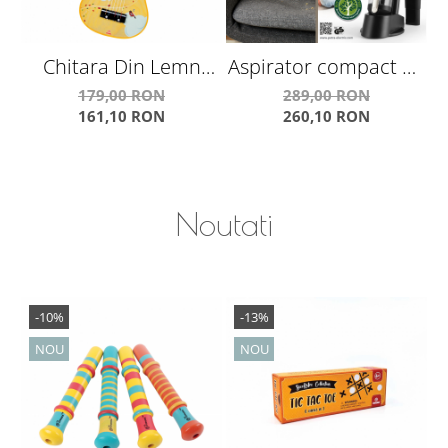
Chitara Din Lemn
Aspirator compact de
Pentru Copii Frumos
mana fara fir PETRA
179,00 RON
289,00 RON
161,10 RON
260,10 RON
Pictata Air Balloon
Noutati
-10%
-13%
NOU
NOU