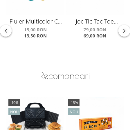
Fluier Multicolor Cu
Joc Tic Tac Toe
A
Sunet De Rata
Colectia Retro (X si 0)
15,00 RON
79,00 RON
13,50 RON
69,00 RON
''Classic''
Recomandari
-10%
-13%
NOU
NOU