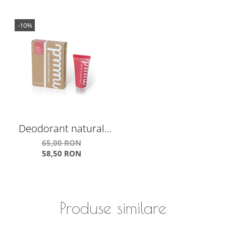
-10%
Deodorant natural
crema 15 ml roz
65,00 RON
58,50 RON
Nuud
Produse similare