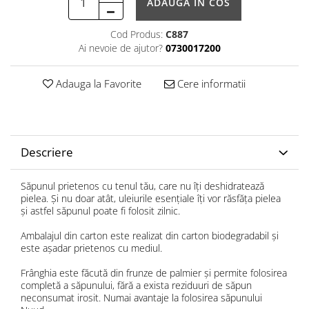
ADAUGA IN COS
Cod Produs:
C887
Ai nevoie de ajutor?
0730017200
Adauga la Favorite
Cere informatii
Descriere
Săpunul prietenos cu tenul tău, care nu îți deshidratează
pielea. Și nu doar atât, uleiurile esențiale îți vor răsfăța pielea
și astfel săpunul poate fi folosit zilnic.
Ambalajul din carton este realizat din carton biodegradabil și
este așadar prietenos cu mediul.
Frânghia este făcută din frunze de palmier și permite folosirea
completă a săpunului, fără a exista reziduuri de săpun
neconsumat irosit. Numai avantaje la folosirea săpunului