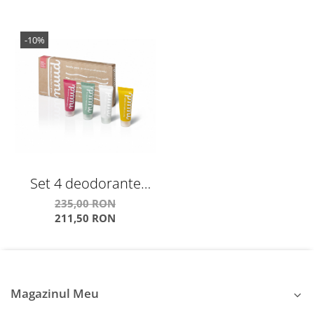
-10%
Set 4 deodorante
natural crema Nuud,
235,00 RON
211,50 RON
20 ml - Pachet Pentru
Intreaga Familie
Magazinul Meu