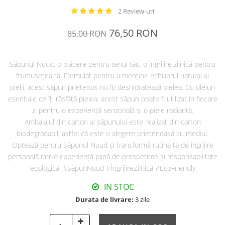
2 Review-uri
76,50 RON
85,00 RON
Săpunul Nuud: o plăcere pentru tenul tău, o îngrijire zilnică pentru
frumusețea ta. Formulat pentru a menține echilibrul natural al
pielii, acest săpun prietenos nu îți deshidratează pielea. Cu uleiuri
esențiale ce îți răsfăță pielea, acest săpun poate fi utilizat în fiecare
zi pentru o experiență senzorială și o piele radiantă.
Ambalajul din carton al săpunului este realizat din carton
biodegradabil, astfel că este o alegere prietenoasă cu mediul.
Optează pentru Săpunul Nuud și transformă rutina ta de îngrijire
personală într-o experiență plină de prospețime și responsabilitate
ecologică. #SăpunNuud #ÎngrijireZilnică #EcoFriendly
IN STOC
Durata de livrare:
3 zile