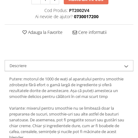
Cod Produs:
PT2002V4
Ai nevoie de ajutor?
0730017200
Adauga la Favorite
Cere informatii
Descriere
Putere: motorul de 1000 de wați al aparatului pentru smoothie
zdrobește fără efort o gamă largă de ingrediente și oferă
rezultatele dorite de amestecare. Așa că puteți amesteca un
smoothie delicios pentru călătorii în cel mai scurt timp
Variante: mixerul pentru smoothie nu se limitează doar la
prepararea de sucuri, smoothie-uri sau alte astfel de bauturi
sanatoase. De asemenea, pot fi pregatite sosuri sau gustări sau
chiar creme. Chiar și ingredientele dure, cum ar fi boabele de
cafea, cerealele, semințele și nucile pot fi măcinate de acest
blender.