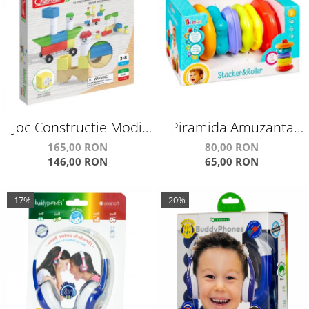
Joc Constructie Modi
Piramida Amuzanta
Bloc 18 Piese Q0701
E383565
165,00 RON
80,00 RON
146,00 RON
65,00 RON
-17%
-20%