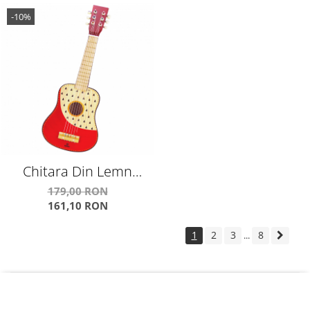
-10%
Chitara Din Lemn
Pentru Copii Frumos
179,00 RON
161,10 RON
Pictata Indie
1
2
3
8
...