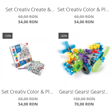
Set Creativ Create &
Set Creativ Color & Play
Color Carioca Cangur
Carioca Planet
60,00 RON
60,00 RON
54,00 RON
54,00 RON
3D
-10%
-30%
Set Creativ Color & Play
Gears! Gears! Gears!®
Carioca Fantasy
FlightGears™
60,00 RON
100,00 RON
54,00 RON
70,00 RON