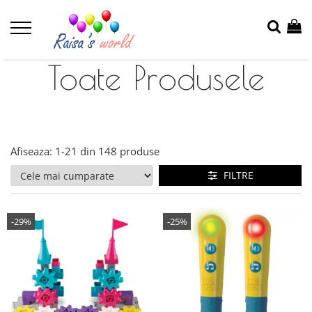
Toate Produsele
Afiseaza:
1-
21
din
148
produse
FILTRE
-29%
-25%