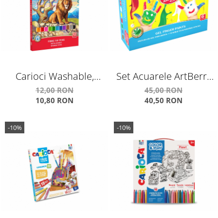
Carioci Washable,
Set Acuarele ArtBerry
12/Set
Finger Paints cu Aloe
12,00 RON
45,00 RON
10,80 RON
40,50 RON
Vera
-10%
-10%