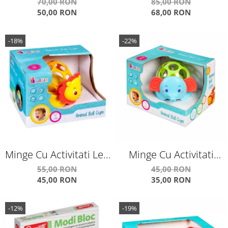
Themed Sets Undersea
Colorate Din Spuma
70,00 RON
85,00 RON
50,00 RON
68,00 RON
Adventures
-18%
-22%
Minge Cu Activitati Leu
Minge Cu Activitati
E383725
Elefant E383726
55,00 RON
45,00 RON
45,00 RON
35,00 RON
-12%
-19%