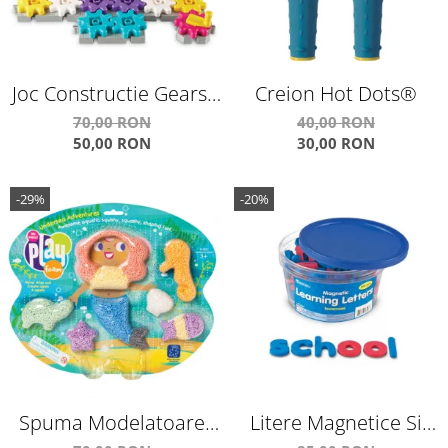
Joc Constructie Gears!
Creion Hot Dots®
Gears! Gears!® Castle
70,00 RON
40,00 RON
50,00 RON
30,00 RON
Gear
-29%
-20%
Spuma Modelatoare
Litere Magnetice Si