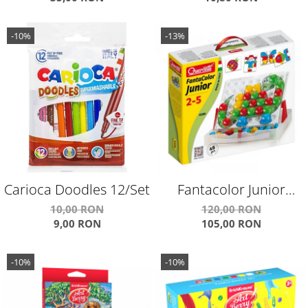
-10%
-13%
Carioca Doodles 12/Set
Fantacolor Junior
Q4190
10,00 RON
120,00 RON
9,00 RON
105,00 RON
-10%
-10%