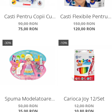
Casti Pentru Copii Cu
Casti Flexibile Pentru
Reglare Nivel Volum Si
Copii Cu Reglare Nivel
90,00 RON
150,00 RON
75,00 RON
120,00 RON
Autocolante Discover
Volum Si Autocolante
Connect
-30%
-10%
Spuma Modelatoare
Carioca Joy 12/Set
Fairytale Friends
50,00 RON
12,00 RON
35,00 RON
10,80 RON