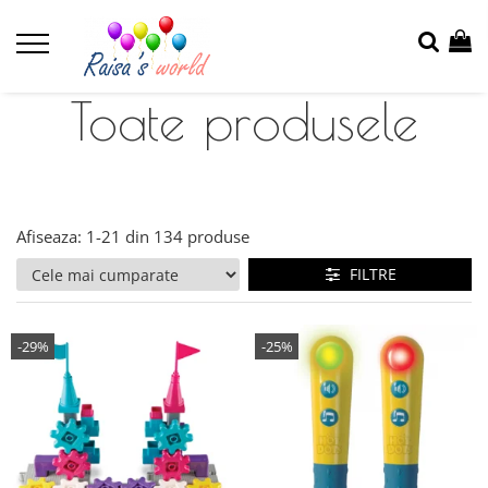
Toate produsele
Afiseaza:
1-
21
din
134
produse
FILTRE
-29%
-25%