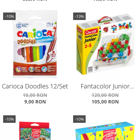
-10%
-13%
Carioca Doodles 12/Set
Fantacolor Junior
Q4190
10,00 RON
120,00 RON
9,00 RON
105,00 RON
-10%
-10%