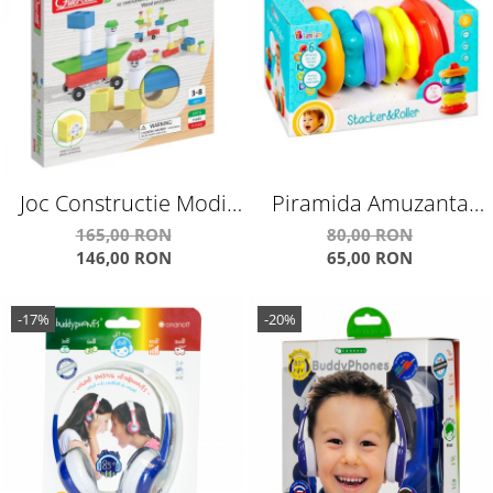
Joc Constructie Modi
Piramida Amuzanta
Bloc 18 Piese Q0701
E383565
165,00 RON
80,00 RON
146,00 RON
65,00 RON
-17%
-20%