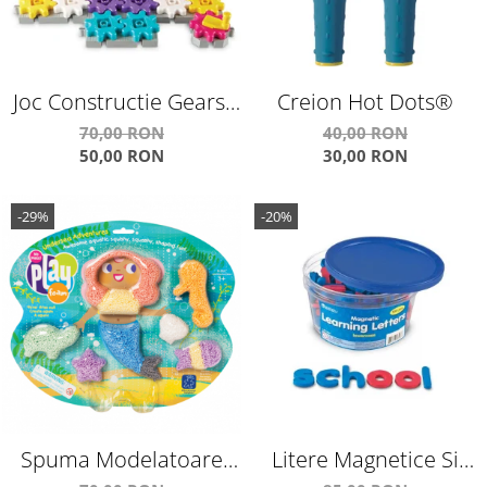
Joc Constructie Gears!
Creion Hot Dots®
Gears! Gears!® Castle
70,00 RON
40,00 RON
50,00 RON
30,00 RON
Gear
-29%
-20%
Spuma Modelatoare
Litere Magnetice Si