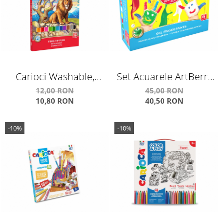
Carioci Washable,
Set Acuarele ArtBerry
12/Set
Finger Paints cu Aloe
12,00 RON
45,00 RON
10,80 RON
40,50 RON
Vera
-10%
-10%