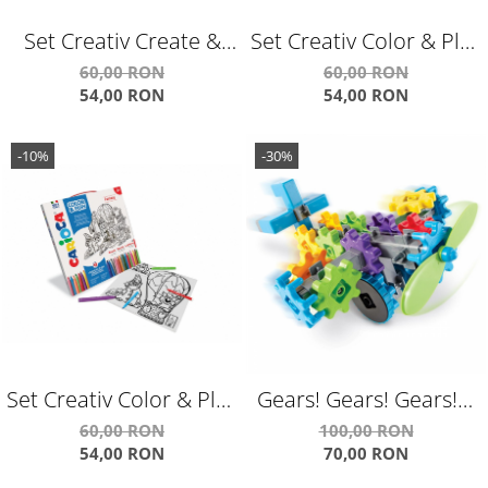
Set Creativ Create &
Set Creativ Color & Play
Color Carioca Cangur
Carioca Planet
60,00 RON
60,00 RON
54,00 RON
54,00 RON
3D
-10%
-30%
Set Creativ Color & Play
Gears! Gears! Gears!®
Carioca Fantasy
FlightGears™
60,00 RON
100,00 RON
54,00 RON
70,00 RON