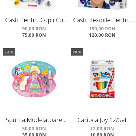
Casti Pentru Copii Cu
Casti Flexibile Pentru
Reglare Nivel Volum Si
Copii Cu Reglare Nivel
90,00 RON
150,00 RON
75,00 RON
120,00 RON
Autocolante Discover
Volum Si Autocolante
Connect
-30%
-10%
Spuma Modelatoare
Carioca Joy 12/Set
Fairytale Friends
50,00 RON
12,00 RON
35,00 RON
10,80 RON