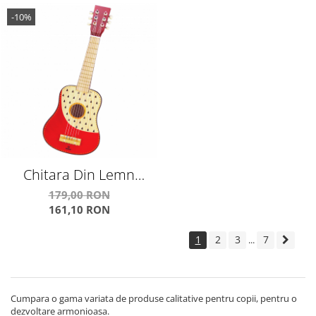
-10%
Chitara Din Lemn
Pentru Copii Frumos
179,00 RON
161,10 RON
Pictata Indie
1
2
3
7
...
Cumpara o gama variata de produse calitative pentru copii, pentru o
dezvoltare armonioasa.