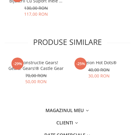
Bijuterii Cu Suport Inele Si
Sertar 'Forest Dance'
130,00 RON
117,00 RON
PRODUSE SIMILARE
Joc Constructie Gears!
Creion Hot Dots®
-29%
-25%
Gears! Gears!® Castle Gear
40,00 RON
70,00 RON
30,00 RON
50,00 RON
MAGAZINUL MEU
CLIENTI