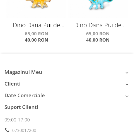
Dino Dana Pui de
Dino Dana Pui de
Triceraptos cu ou
Stegosaurus cu ou
65,00 RON
65,00 RON
40,00 RON
40,00 RON
Magazinul Meu
Clienti
Date Comerciale
Suport Clienti
09:00-17:00
0730017200