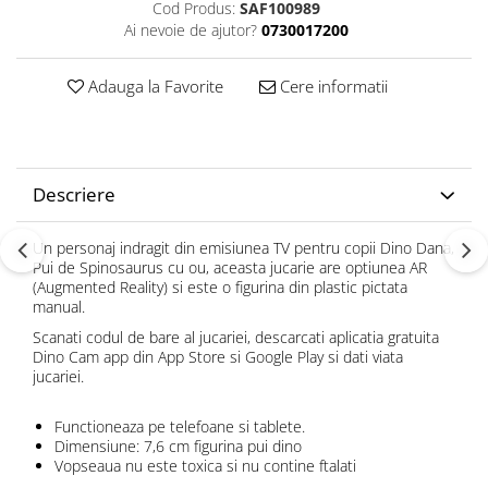
Cod Produs:
SAF100989
Ai nevoie de ajutor?
0730017200
Adauga la Favorite
Cere informatii
Descriere
Un personaj indragit din emisiunea TV pentru copii Dino Dana,
Pui de Spinosaurus cu ou, aceasta jucarie are optiunea AR
(Augmented Reality) si este o figurina din plastic pictata
manual.
Scanati codul de bare al jucariei, descarcati aplicatia gratuita
Dino Cam app din App Store si Google Play si dati viata
jucariei.
Functioneaza pe telefoane si tablete.
Dimensiune: 7,6 cm figurina pui dino
Vopseaua nu este toxica si nu contine ftalati