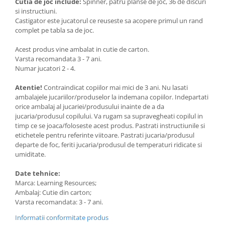
Cutia de joc include:
Spinner, patru planse de joc, 36 de discuri
si instructiuni.
Castigator este jucatorul ce reuseste sa acopere primul un rand
complet pe tabla sa de joc.
Acest produs vine ambalat in cutie de carton.
Varsta recomandata 3 - 7 ani.
Numar jucatori 2 - 4.
Atentie!
Contraindicat copiilor mai mici de 3 ani. Nu lasati
ambalajele jucariilor/produselor la indemana copiilor. Indepartati
orice ambalaj al jucariei/produsului inainte de a da
jucaria/produsul copilului. Va rugam sa supravegheati copilul in
timp ce se joaca/foloseste acest produs. Pastrati instructiunile si
etichetele pentru referinte viitoare. Pastrati jucaria/produsul
departe de foc, feriti jucaria/produsul de temperaturi ridicate si
umiditate.​
Date tehnice:
Marca: Learning Resources;
Ambalaj: Cutie din carton;
Varsta recomandata: 3 - 7 ani.
Informatii conformitate produs