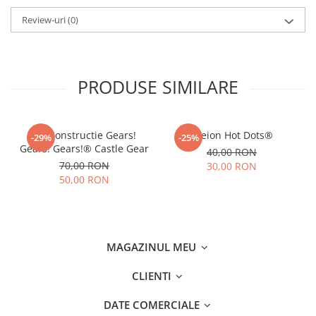
Review-uri
(0)
PRODUSE SIMILARE
Joc Constructie Gears!
Creion Hot Dots®
-29%
-25%
Gears! Gears!® Castle Gear
40,00 RON
70,00 RON
30,00 RON
50,00 RON
MAGAZINUL MEU
CLIENTI
DATE COMERCIALE