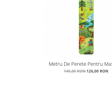
Metru De Perete Pentru Ma
Copii - Casuta Din Copa
140,00 RON
126,00 RON