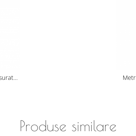
surat
Metr
c
Produse similare