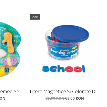
-20%
emed Sets
Litere Magnetice Si Colorate Din
ures
Spuma
RON
85,00 RON
68,00 RON