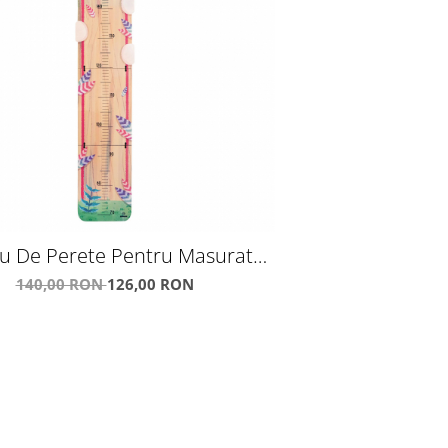
u De Perete Pentru Masurat
Copii "Iepuras"
140,00 RON
126,00 RON