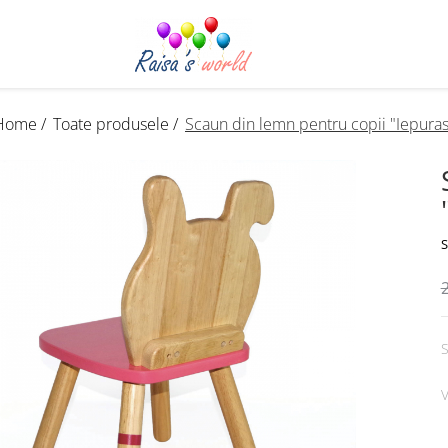
Home /
Toate produsele /
Scaun din lemn pentru copii "Iepuras
S
S
V