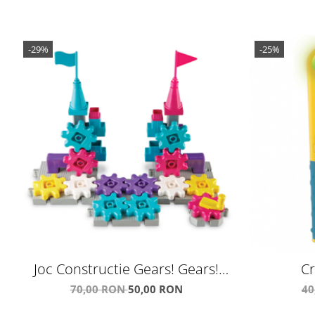
-29%
-25%
Joc Constructie Gears! Gears!
Cr
Gears!® Castle Gear
70,00 RON
50,00 RON
40