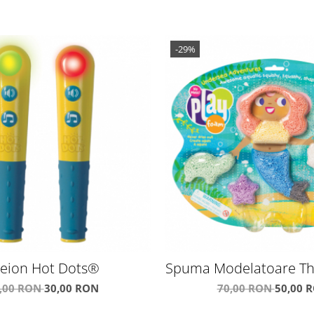
-29%
eion Hot Dots®
Spuma Modelatoare Th
Undersea Advent
,00 RON
30,00 RON
70,00 RON
50,00 