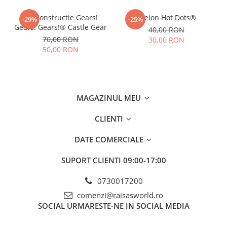
Joc Constructie Gears!
Creion Hot Dots®
-29%
-25%
Gears! Gears!® Castle Gear
40,00 RON
70,00 RON
30,00 RON
50,00 RON
MAGAZINUL MEU
CLIENTI
DATE COMERCIALE
SUPORT CLIENTI
09:00-17:00
0730017200
comenzi@raisasworld.ro
SOCIAL
URMARESTE-NE IN SOCIAL MEDIA