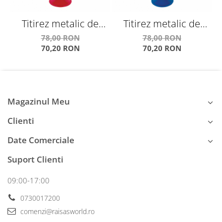
Titirez metalic de
Titirez metalic de
T
mari dimensiuni
mari dimensiuni
78,00 RON
78,00 RON
70,20 RON
70,20 RON
model Spatiu Svoora
model Clasic Svoora
Magazinul Meu
Clienti
Date Comerciale
Suport Clienti
09:00-17:00
0730017200
comenzi@raisasworld.ro