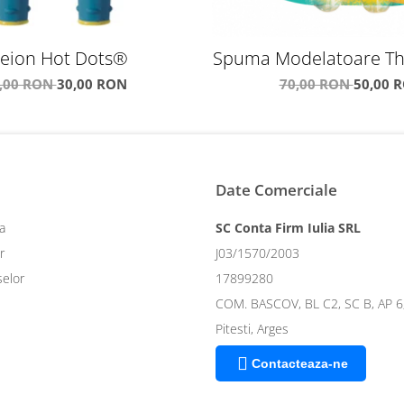
eion Hot Dots®
Spuma Modelatoare Th
Undersea Advent
,00 RON
30,00 RON
70,00 RON
50,00 
Date Comerciale
a
SC Conta Firm Iulia SRL
r
J03/1570/2003
selor
17899280
COM. BASCOV, BL C2, SC B, AP 
Pitesti, Arges
Contacteaza-ne