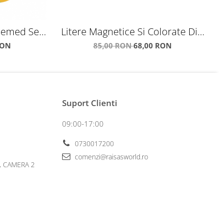
emed Sets
Litere Magnetice Si Colorate Din
ures
Spuma
RON
85,00 RON
68,00 RON
Suport Clienti
09:00-17:00
0730017200
comenzi@raisasworld.ro
6, CAMERA 2