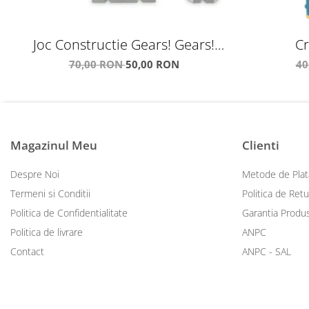
Joc Constructie Gears! Gears!
Cr
Gears!® Castle Gear
70,00 RON
50,00 RON
40
Magazinul Meu
Clienti
Despre Noi
Metode de Plat
Termeni si Conditii
Politica de Retu
Politica de Confidentialitate
Garantia Produ
Politica de livrare
ANPC
Contact
ANPC - SAL