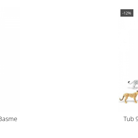
-12%
 Basme
Tub 9