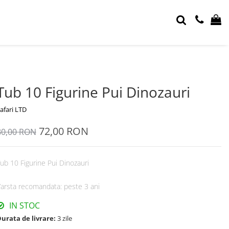
Tub 10 Figurine Pui Dinozauri
afari LTD
72,00 RON
80,00 RON
ub 10 Figurine Pui Dinozauri
arsta recomandata: peste 3 ani
IN STOC
urata de livrare:
3 zile