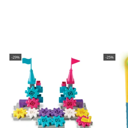
-29%
-25%