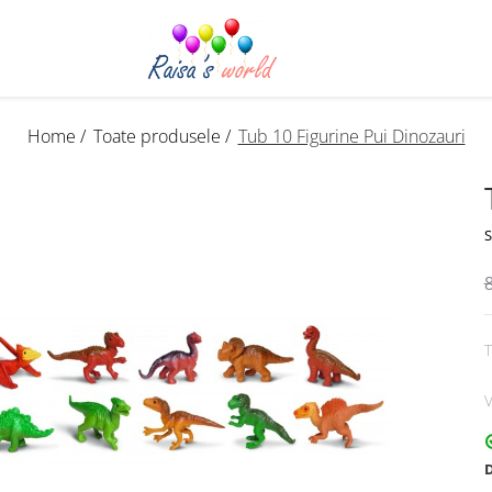
Home /
Toate produsele /
Tub 10 Figurine Pui Dinozauri
S
T
V
D