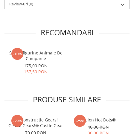
Review-uri
(0)
RECOMANDARI
Set 48 figurine Animale De
-10%
Companie
175,00 RON
157,50 RON
PRODUSE SIMILARE
Joc Constructie Gears!
Creion Hot Dots®
-29%
-25%
Gears! Gears!® Castle Gear
40,00 RON
70,00 RON
30,00 RON