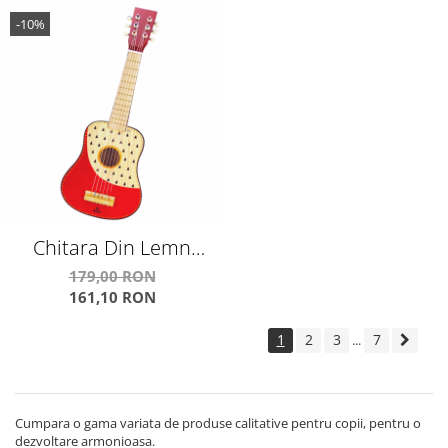
-10%
Chitara Din Lemn
Pentru Copii Frumos
179,00 RON
161,10 RON
Pictata Indie
1
2
3
7
...
Cumpara o gama variata de produse calitative pentru copii, pentru o
dezvoltare armonioasa.