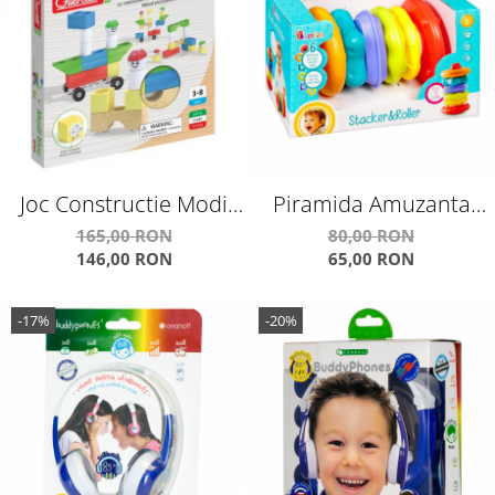
Joc Constructie Modi
Piramida Amuzanta
Bloc 18 Piese Q0701
E383565
165,00 RON
80,00 RON
146,00 RON
65,00 RON
-17%
-20%