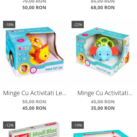
Themed Sets Undersea
Colorate Din Spuma
70,00 RON
85,00 RON
50,00 RON
68,00 RON
Adventures
-18%
-22%
Minge Cu Activitati Leu
Minge Cu Activitati
E383725
Elefant E383726
55,00 RON
45,00 RON
45,00 RON
35,00 RON
-12%
-19%