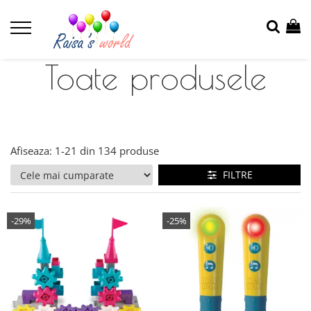
Toate produsele
Afiseaza:
1-
21
din
134
produse
FILTRE
-29%
-25%