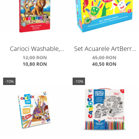
Carioci Washable,
Set Acuarele ArtBerry
12/Set
Finger Paints cu Aloe
12,00 RON
45,00 RON
10,80 RON
40,50 RON
Vera
-10%
-10%