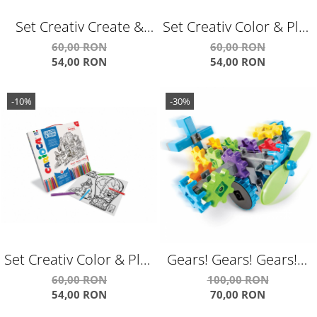
Set Creativ Create &
Set Creativ Color & Play
Color Carioca Cangur
Carioca Planet
60,00 RON
60,00 RON
54,00 RON
54,00 RON
3D
-10%
-30%
Set Creativ Color & Play
Gears! Gears! Gears!®
Carioca Fantasy
FlightGears™
60,00 RON
100,00 RON
54,00 RON
70,00 RON