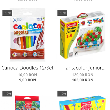
-10%
-13%
Carioca Doodles 12/Set
Fantacolor Junior
Q4190
10,00 RON
120,00 RON
9,00 RON
105,00 RON
-10%
-10%