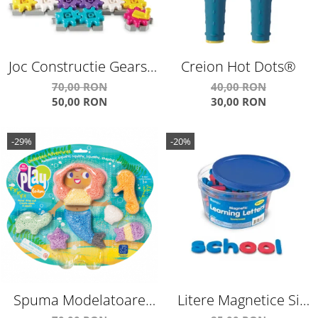
Joc Constructie Gears!
Creion Hot Dots®
Gears! Gears!® Castle
70,00 RON
40,00 RON
50,00 RON
30,00 RON
Gear
-29%
-20%
Spuma Modelatoare
Litere Magnetice Si