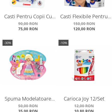
Casti Pentru Copii Cu
Casti Flexibile Pentru
Reglare Nivel Volum Si
Copii Cu Reglare Nivel
90,00 RON
150,00 RON
75,00 RON
120,00 RON
Autocolante Discover
Volum Si Autocolante
Connect
-30%
-10%
Spuma Modelatoare
Carioca Joy 12/Set
Fairytale Friends
50,00 RON
12,00 RON
35,00 RON
10,80 RON