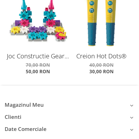
Joc Constructie Gears!
Creion Hot Dots®
Gears! Gears!® Castle
70,00 RON
40,00 RON
50,00 RON
30,00 RON
Gear
U
Magazinul Meu
Clienti
Date Comerciale