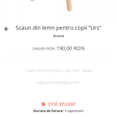
Scaun din lemn pentru copii "Urs"
Svoora
190,00 RON
240,00 RON
Scaun din lemn pentru copii "Urs" Svoora
Varsta recomandata 3 ani+
STOC EPUIZAT
Durata de livrare:
3 saptamani