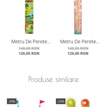
Metru De Perete
Metru De Perete
Pentru Masurat Copii
Pentru Masurat Copii
P
140,00 RON
140,00 RON
126,00 RON
126,00 RON
- Casuta Din Copac
"Iepuras"
Produse similare
-29%
-25%