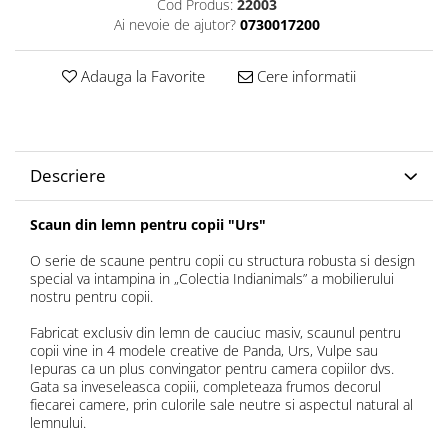
Cod Produs:
22003
Ai nevoie de ajutor?
0730017200
Adauga la Favorite
Cere informatii
Descriere
Scaun din lemn pentru copii "Urs"
O serie de scaune pentru copii cu structura robusta si design
special va intampina in „Colectia Indianimals” a mobilierului
nostru pentru copii.
Fabricat exclusiv din lemn de cauciuc masiv, scaunul pentru
copii vine in 4 modele creative de Panda, Urs, Vulpe sau
Iepuras ca un plus convingator pentru camera copiilor dvs.
Gata sa inveseleasca copiii, completeaza frumos decorul
fiecarei camere, prin culorile sale neutre si aspectul natural al
lemnului.